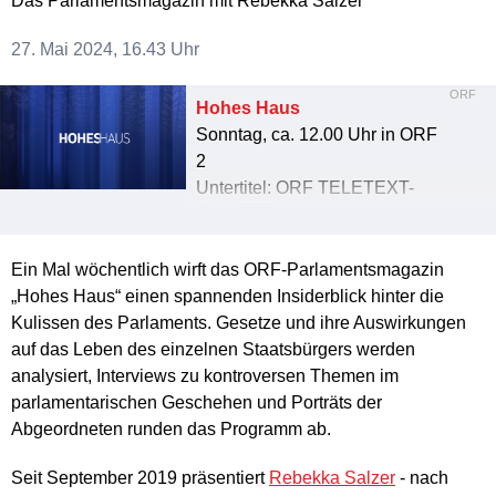
Das Parlamentsmagazin mit Rebekka Salzer
27. Mai 2024, 16.43 Uhr
ORF
Hohes Haus
Sonntag, ca. 12.00 Uhr in ORF
2
Untertitel: ORF TELETEXT-
Seite 777
E-Mail:
parlamentsredaktion@orf.at
Ein Mal wöchentlich wirft das ORF-Parlamentsmagazin
„Hohes Haus“ auf ORF ON
„Hohes Haus“ einen spannenden Insiderblick hinter die
Kulissen des Parlaments. Gesetze und ihre Auswirkungen
auf das Leben des einzelnen Staatsbürgers werden
analysiert, Interviews zu kontroversen Themen im
parlamentarischen Geschehen und Porträts der
Abgeordneten runden das Programm ab.
Seit September 2019 präsentiert
Rebekka Salzer
- nach