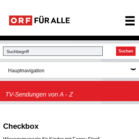
ORF für Alle
Suchen
Hauptnavigation
TV-Sendungen von A - Z
Checkbox