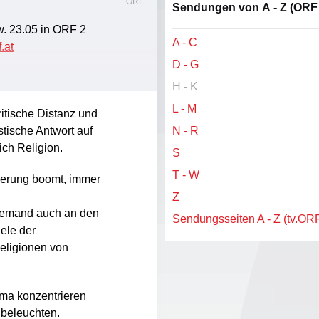
ORF
Sendungen von A - Z (ORF 
w. 23.05 in ORF 2
A - C
.at
D - G
.ORF.at)
H - K
RF ON
L - M
ritische Distanz und
stische Antwort auf
N - R
ch Religion.
S
T - W
tierung boomt, immer
Z
djemand auch an den
Sendungsseiten A - Z (tv.ORF
ele der
eligionen von
ema konzentrieren
 beleuchten.