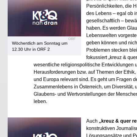
Persönlichkeiten, die 
des Lebens – egal ob in
gesellschaftlich – bewä
haben. Es werden Glau
Lebenswelten vorgestel
ORF
geben können und nicht 
Wöchentlich am Sonntag um
12.30 Uhr in ORF 2
Problemen stecken blei
fokussiert „kreuz & que
wesentliche religionspolitische Entwicklungen 
Herausforderungen bzw. auf Themen der Ethik, d
und Europa relevant sind. Es geht um Fragen d
Zusammenlebens in Österreich, um Diversität,
Glaubens- und Wertvorstellungen der Menschen,
leben.
Auch
„kreuz & quer r
konstruktiven Journalis
Lösungsansätze und Pe