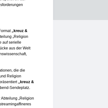
usforderungen
 Format
„kreuz &
bteilung „Religion
e auf serielle
tücke aus der Welt
onswissenschaft,
tionen, die die
und Religion
räsentiert
„kreuz &
bend-Sendeplatz.
 Abteilung „Religion
streamingaffineres