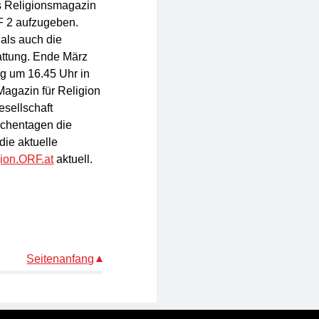
as Religionsmagazin
F 2 aufzugeben.
als auch die
tattung. Ende März
g um 16.45 Uhr in
agazin für Religion
esellschaft
ochentagen die
die aktuelle
gion.ORF.at
aktuell.
Seitenanfang