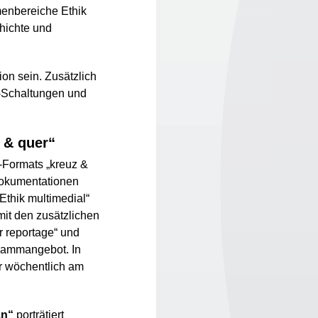
emenbereiche Ethik
chichte und
on sein. Zusätzlich
e-Schaltungen und
 & quer“
-Formats „kreuz &
Dokumentationen
Ethik multimedial“
mit den zusätzlichen
r reportage“ und
grammangebot. In
r wöchentlich am
an“
porträtiert