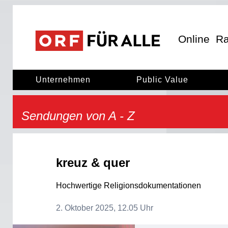
ORF für Alle
ORF für alle
Online
Ra
Unternehmen
Public Value
Sendungen von A - Z
kreuz & quer
Hochwertige Religionsdokumentationen
2. Oktober 2025, 12.05 Uhr