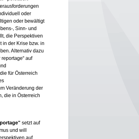
Herausforderungen
dividuell oder
ltigen oder bewältigt
bens-, Sinn- und
lt, die Perspektiven
in der Krise bzw. in
ben. Alternativ dazu
r reportage“ auf
und
ie für Österreich
es
 um Veränderung der
 die in Österreich
eportage“
setzt auf
mus und will
rspektiven auf