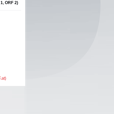
1, ORF 2)
.at)