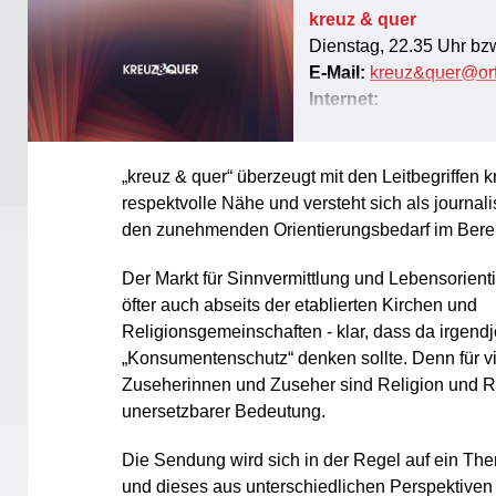
kreuz & quer
Dienstag, 22.35 Uhr bz
E-Mail:
kreuz&quer@orf
Internet:
kreuz & quer
(religion
„kreuz & quer“ auf O
„kreuz & quer“ überzeugt mit den Leitbegriffen k
respektvolle Nähe und versteht sich als journali
den zunehmenden Orientierungsbedarf im Berei
Der Markt für Sinnvermittlung und Lebensorien
öfter auch abseits der etablierten Kirchen und
Religionsgemeinschaften - klar, dass da irgen
„Konsumentenschutz“ denken sollte. Denn für vi
Zuseherinnen und Zuseher sind Religion und R
unersetzbarer Bedeutung.
Die Sendung wird sich in der Regel auf ein Th
und dieses aus unterschiedlichen Perspektiven