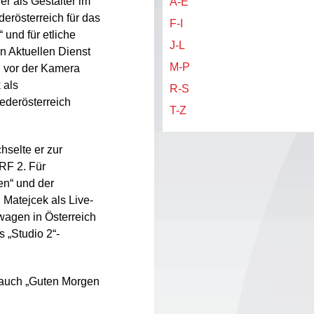
r als Gestalter im
A-E
erösterreich für das
F-I
 und für etliche
J-L
 Aktuellen Dienst
M-P
n vor der Kamera
 als
R-S
iederösterreich
T-Z
selte er zur
RF 2. Für
ben“ und der
 Matejcek als Live-
wagen in Österreich
s „Studio 2“-
k auch „Guten Morgen