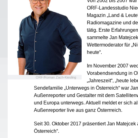
Von 2002 bis 2007 war e
ORF-Landesstudio Nied
Magazin „Land & Leute“
Radiomagazine und den
tätig. Erste Erfahrunge
sammelte Jan Matejcek
Wettermoderator für „N
heute“.
Im November 2007 wech
Vorabendsendung in O
ORF/Roman Zach-Kiesling
„Jahreszeit“, „heute le
Sendefamilie „Unterwegs in Österreich“ war Jan
Außenreporter und Gestalter mit dem Satelliten
und Europa unterwegs. Aktuell meldet er sich al
Außenreporter live aus ganz Österrreich.
Seit 30. Oktober 2017 präsentiert Jan Matejce
Österreich“.