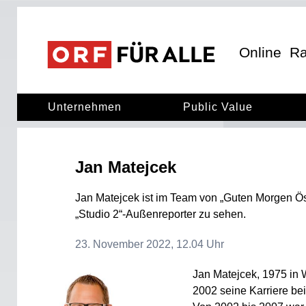
ORF für Alle
ORF für alle
Online
Ra
Unternehmen
Public Value
Jan Matejcek
Jan Matejcek ist im Team von „Guten Morgen Ös
„Studio 2“-Außenreporter zu sehen.
23. November 2022, 12.04 Uhr
Jan Matejcek, 1975 in 
2002 seine Karriere b