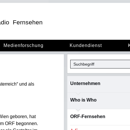
dio
Fernsehen
Medienforschung
Kundendienst
Unternehmen
terreich“ und als
Who is Who
Wien geboren, hat
ORF-Fernsehen
eim ORF begonnen.