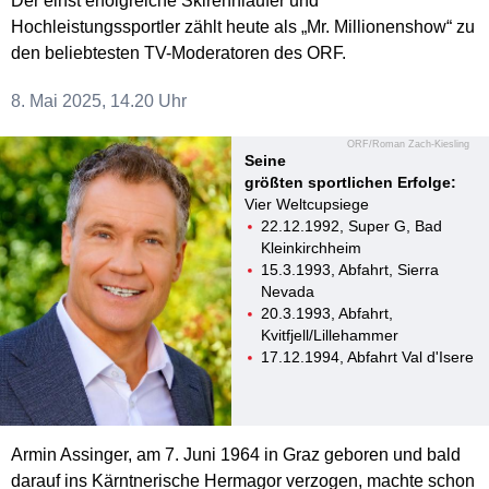
Der einst erfolgreiche Skirennläufer und
Hochleistungssportler zählt heute als „Mr. Millionenshow“ zu
den beliebtesten TV-Moderatoren des ORF.
8. Mai 2025, 14.20 Uhr
ORF/Roman Zach-Kiesling
Seine
größten sportlichen Erfolge:
Vier Weltcupsiege
22.12.1992, Super G, Bad
Kleinkirchheim
15.3.1993, Abfahrt, Sierra
Nevada
20.3.1993, Abfahrt,
Kvitfjell/Lillehammer
17.12.1994, Abfahrt Val d'Isere
Armin Assinger, am 7. Juni 1964 in Graz geboren und bald
darauf ins Kärntnerische Hermagor verzogen, machte schon