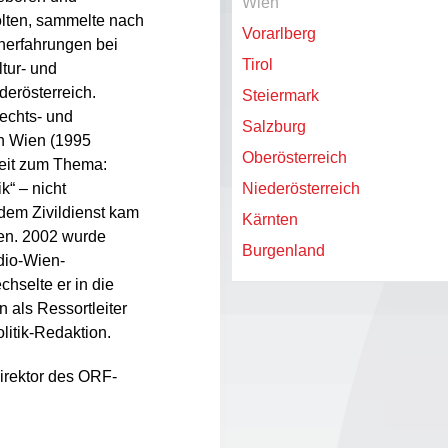
Wien
ölten, sammelte nach
Vorarlberg
nerfahrungen bei
Tirol
tur- und
derösterreich.
Steiermark
echts- und
Salzburg
in Wien (1995
Oberösterreich
eit zum Thema:
k“ – nicht
Niederösterreich
dem Zivildienst kam
Kärnten
ien. 2002 wurde
Burgenland
adio-Wien-
hselte er in die
 als Ressortleiter
itik-Redaktion.
rektor des ORF-