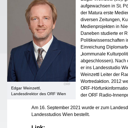
aufgewachsen in St. P
der Matura erste Medie
diversen Zeitungen, Kul
Medienprojekten in Nie
Daneben studierte er R
Politikwissenschaften 
Einreichung Diplomarb
„kommunale Kulturpoliti
abgeschlossen). Nach 
er ins Landesstudio W
Weinzettl Leiter der R
Wortredaktion. 2012 wec
ORF
Edgar Weinzettl,
ORF-Hörfunkinformation
Landesdirektor des ORF Wien
der ORF Radio-Innenpol
Am 16. September 2021 wurde er zum Landesdi
Landesstudios Wien bestellt.​
Link: