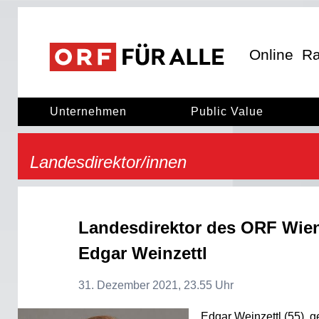
ORF für Alle
ORF für alle
Online
Ra
Unternehmen
Public Value
Landesdirektor/innen
Landesdirektor des ORF Wie
Edgar Weinzettl
31. Dezember 2021, 23.55 Uhr
Edgar Weinzettl (55), 