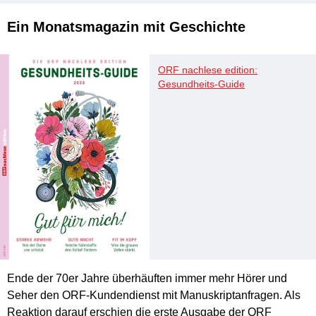
Österreich: 36 EUR
EU-Ausland: 49,70 EUR
Ein Monatsmagazin mit Geschichte
Weltweit: auf Anfrage
ORF nachlese edition:
Attraktive Kombi-Abos in den Heften und bei der
Gesundheits-Guide
kostenlosen Abo-Service-Hotline:
0800 22 69 89
Ende der 70er Jahre überhäuften immer mehr Hörer und
Seher den ORF-Kundendienst mit Manuskriptanfragen. Als
Reaktion darauf erschien die erste Ausgabe der ORF