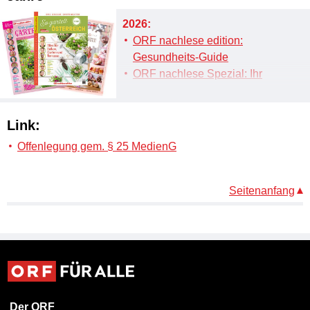
2026:
ORF nachlese edition:
Gesundheits-Guide
ORF nachlese Spezial: Ihr
Garten Spezial
2025:
Link:
ORF nachlese edition:
Offenlegung gem. § 25 MedienG
Kekse backen – Leicht
gemacht
ORF nachlese edition:
Seitenanfang
Kulinarisches Wandern
durch Österreich
ORF nachlese edition:
Frischer Kräutergenuss
ORF nachlese Spezial: Ihr
Garten Spezial
Der ORF