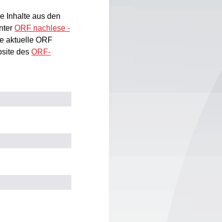
e Inhalte aus den
nter
ORF nachlese -
e aktuelle ORF
bsite des
ORF-