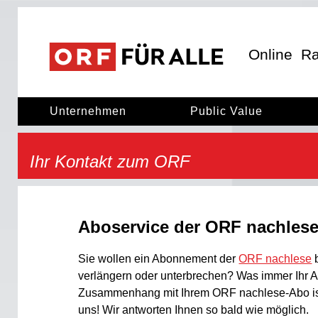
ORF für Alle
ORF für alle
Online
Ra
Unternehmen
Public Value
Ihr Kontakt zum ORF
Aboservice der ORF nachles
Sie wollen ein Abonnement der
ORF nachlese
b
verlängern oder unterbrechen? Was immer Ihr A
Zusammenhang mit Ihrem ORF nachlese-Abo ist
uns! Wir antworten Ihnen so bald wie möglich.