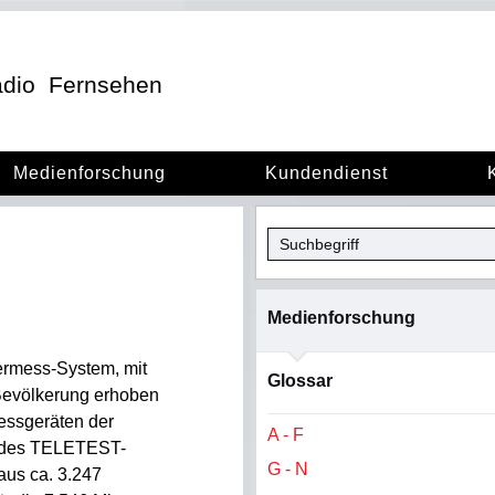
dio
Fernsehen
Medienforschung
Kundendienst
Medienforschung
ermess-System, mit
Glossar
Bevölkerung erhoben
Messgeräten der
A - F
en des TELETEST-
G - N
 aus ca. 3.247