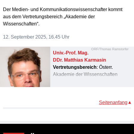
Der Medien- und Kommunikationswissenschafter kommt
aus dem Vertretungsbereich „Akademie der
Wissenschaften“.
12. September 2025, 16.45 Uhr
ORF/Thomas Ramstorfer
Univ.-Prof. Mag.
DDr. Matthias Karmasin
Vertretungsbereich
: Österr.
Akademie der Wissenschaften
Funktionen:
Mitglied des
Ausschusses für
Unternehmens- und
Seitenanfang
Medienpolitik, Finanzen und
Kundenbeziehungen
Kontakt:
matthias.karmasin@orf.at