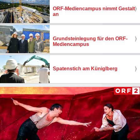
ORF-Mediencampus nimmt Gestalt
an
Grundsteinlegung für den ORF-
Mediencampus
Spatenstich am Küniglberg