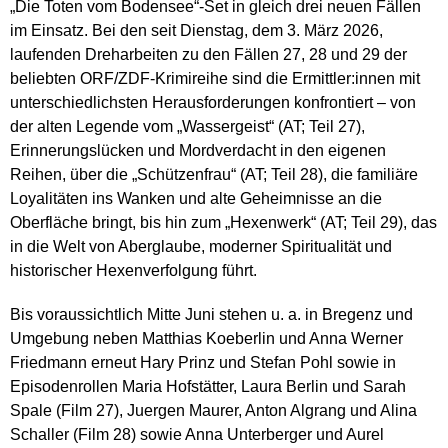
„Die Toten vom Bodensee“-Set in gleich drei neuen Fällen
im Einsatz. Bei den seit Dienstag, dem 3. März 2026,
laufenden Dreharbeiten zu den Fällen 27, 28 und 29 der
beliebten ORF/ZDF-Krimireihe sind die Ermittler:innen mit
unterschiedlichsten Herausforderungen konfrontiert – von
der alten Legende vom „Wassergeist“ (AT; Teil 27),
Erinnerungslücken und Mordverdacht in den eigenen
Reihen, über die „Schützenfrau“ (AT; Teil 28), die familiäre
Loyalitäten ins Wanken und alte Geheimnisse an die
Oberfläche bringt, bis hin zum „Hexenwerk“ (AT; Teil 29), das
in die Welt von Aberglaube, moderner Spiritualität und
historischer Hexenverfolgung führt.
Bis voraussichtlich Mitte Juni stehen u. a. in Bregenz und
Umgebung neben Matthias Koeberlin und Anna Werner
Friedmann erneut Hary Prinz und Stefan Pohl sowie in
Episodenrollen Maria Hofstätter, Laura Berlin und Sarah
Spale (Film 27), Juergen Maurer, Anton Algrang und Alina
Schaller (Film 28) sowie Anna Unterberger und Aurel