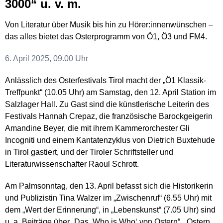
3000“ u. v. m.
Von Literatur über Musik bis hin zu Hörer:innenwünschen –
das alles bietet das Osterprogramm von Ö1, Ö3 und FM4.
6. April 2025, 09.00 Uhr
Anlässlich des Osterfestivals Tirol macht der „Ö1 Klassik-
Treffpunkt“ (10.05 Uhr) am Samstag, den 12. April Station im
Salzlager Hall. Zu Gast sind die künstlerische Leiterin des
Festivals Hannah Crepaz, die französische Barockgeigerin
Amandine Beyer, die mit ihrem Kammerorchester Gli
Incogniti und einem Kantatenzyklus von Dietrich Buxtehude
in Tirol gastiert, und der Tiroler Schriftsteller und
Literaturwissenschafter Raoul Schrott.
Am Palmsonntag, den 13. April befasst sich die Historikerin
und Publizistin Tina Walzer im „Zwischenruf“ (6.55 Uhr) mit
dem „Wert der Erinnerung“, in „Lebenskunst“ (7.05 Uhr) sind
u. a. Beiträge über „Das ‚Who is Who‘ von Ostern“, „Ostern