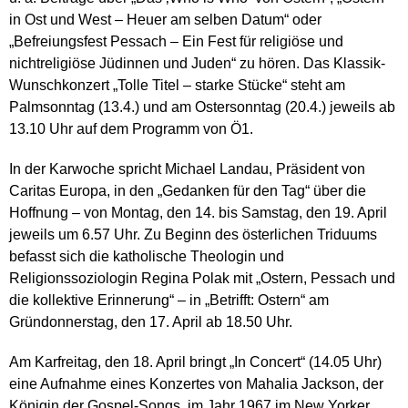
in Ost und West – Heuer am selben Datum“ oder
„Befreiungsfest Pessach – Ein Fest für religiöse und
nichtreligiöse Jüdinnen und Juden“ zu hören. Das Klassik-
Wunschkonzert „Tolle Titel – starke Stücke“ steht am
Palmsonntag (13.4.) und am Ostersonntag (20.4.) jeweils ab
13.10 Uhr auf dem Programm von Ö1.
In der Karwoche spricht Michael Landau, Präsident von
Caritas Europa, in den „Gedanken für den Tag“ über die
Hoffnung – von Montag, den 14. bis Samstag, den 19. April
jeweils um 6.57 Uhr. Zu Beginn des österlichen Triduums
befasst sich die katholische Theologin und
Religionssoziologin Regina Polak mit „Ostern, Pessach und
die kollektive Erinnerung“ – in „Betrifft: Ostern“ am
Gründonnerstag, den 17. April ab 18.50 Uhr.
Am Karfreitag, den 18. April bringt „In Concert“ (14.05 Uhr)
eine Aufnahme eines Konzertes von Mahalia Jackson, der
Königin der Gospel-Songs, im Jahr 1967 im New Yorker