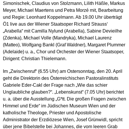
Simonischek, Claudius von Stolzmann, Lilith Häßle, Markus
Meyer, Michael Maertens und Petra Morzé mit, Bearbeitung
und Regie: Leonhard Koppelmann. Ab 19.00 Uhr überträgt
Ö1 live aus der Wiener Staatsoper Richard Strauss‘
„Arabella“ mit Camilla Nylund (Arabella), Sabine Devieilhe
(Zdenka), Michael Volle (Mandryka), Michael Laurenz
(Matteo), Wolfgang Bankl (Graf Waldner), Margaret Plummer
(Adelaide) u. a., Chor und Orchester der Wiener Staatsoper,
Dirigent: Christian Thielemann.
Im „Zwischenruf“ (6.55 Uhr) am Ostersonntag, den 20. April
geht die Direktorin des Österreichischen Pastoralinstituts
Gabriele Eder-Cakl der Frage nach „Wie das schier
Unglaubliche glauben?“. „Lebenskunst“ (7.05 Uhr) berichtet
u. a. über die Ausstellung „G*tt. Die großen Fragen zwischen
Himmel und Erde“ im Jüdischen Museum Wien und der
katholische Theologe, Priester und Apostolische
Administrator der Erzdiözese Wien, Josef Grünwidl, spricht
über jene Bibelstelle bei Johannes, die vom leeren Grab