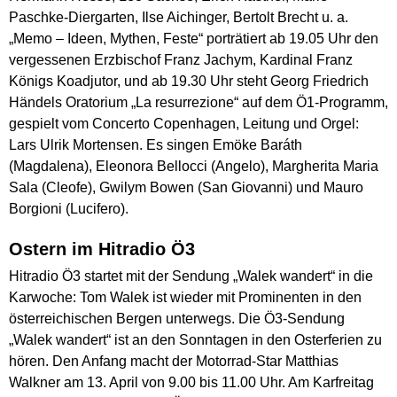
Paschke-Diergarten, Ilse Aichinger, Bertolt Brecht u. a.
„Memo – Ideen, Mythen, Feste“ porträtiert ab 19.05 Uhr den
vergessenen Erzbischof Franz Jachym, Kardinal Franz
Königs Koadjutor, und ab 19.30 Uhr steht Georg Friedrich
Händels Oratorium „La resurrezione“ auf dem Ö1-Programm,
gespielt vom Concerto Copenhagen, Leitung und Orgel:
Lars Ulrik Mortensen. Es singen Emöke Baráth
(Magdalena), Eleonora Bellocci (Angelo), Margherita Maria
Sala (Cleofe), Gwilym Bowen (San Giovanni) und Mauro
Borgioni (Lucifero).
Ostern im Hitradio Ö3
Hitradio Ö3 startet mit der Sendung „Walek wandert“ in die
Karwoche: Tom Walek ist wieder mit Prominenten in den
österreichischen Bergen unterwegs. Die Ö3-Sendung
„Walek wandert“ ist an den Sonntagen in den Osterferien zu
hören. Den Anfang macht der Motorrad-Star Matthias
Walkner am 13. April von 9.00 bis 11.00 Uhr. Am Karfreitag