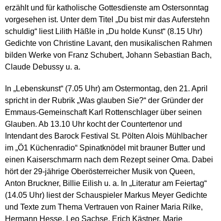
erzählt und für katholische Gottesdienste am Ostersonntag
vorgesehen ist. Unter dem Titel „Du bist mir das Auferstehn
schuldig“ liest Lilith Häßle in „Du holde Kunst“ (8.15 Uhr)
Gedichte von Christine Lavant, den musikalischen Rahmen
bilden Werke von Franz Schubert, Johann Sebastian Bach,
Claude Debussy u. a.
In „Lebenskunst“ (7.05 Uhr) am Ostermontag, den 21. April
spricht in der Rubrik „Was glauben Sie?“ der Gründer der
Emmaus-Gemeinschaft Karl Rottenschlager über seinen
Glauben. Ab 13.10 Uhr kocht der Countertenor und
Intendant des Barock Festival St. Pölten Alois Mühlbacher
im „Ö1 Küchenradio“ Spinatknödel mit brauner Butter und
einen Kaiserschmarrn nach dem Rezept seiner Oma. Dabei
hört der 29-jährige Oberösterreicher Musik von Queen,
Anton Bruckner, Billie Eilish u. a. In „Literatur am Feiertag“
(14.05 Uhr) liest der Schauspieler Markus Meyer Gedichte
und Texte zum Thema Vertrauen von Rainer Maria Rilke,
Hermann Hesse, Leo Sachse, Erich Kästner, Marie