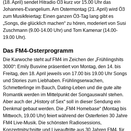
(18. April) sendet Hitradio Ö3 kurz vor 15.00 Uhr das
Johannes-Evangelium. Am Ostermontag (21. April) wird Ö3
zum Musikfeiertag: Einen ganzen Ö3-Tag lang gibt es
„Songs, die glücklich machen“ zu hören, moderiert von Susi
Zuschmann (9.00-14.00 Uhr) und Tom Kamenar (14.00-
19.00 Uhr).
Das FM4-Osterprogramm
Die Karwoche steht auf FM4 im Zeichen der „Frühlingshits
3000“: Emily Busvine präsentiert von Montag, den 14. bis
Freitag, den 18. April jeweils von 17.00 bis 19.00 Uhr Songs
und Stories zum Liebhaben. Frühlingserwachen,
Schmetterlinge im Bauch, Dating-Leben und die gute alte
Romantik werden im Mittelpunkt der Songauswahl stehen.
Aber auch der „History of Sex“ soll in dieser Sendung ein
Denkmal gebaut werden. Die „FM4 Homebase“ (Montag bis
Mittwoch, 19.00 Uhr) feiert während der Osterferien 30 Jahre
FM4 Live-Musik. Die schönsten Radiosessions,
Konzertmitschnitte und Liveauftritte aus 30 Jahren FM4, für