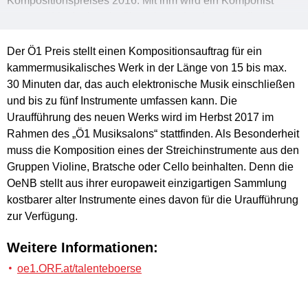
Kompositionspreises 2016. Mit ihm wird ein Komponist
ausgewählt, der bereits über eine sehr eigenständige
Handschrift verfügt. Die Stimmigkeit seiner eingereichten
Werke ‚Inlustris‘, ‚Ariadne‘ und ‚Traces de lumière‘ hat die
Der Ö1 Preis stellt einen Kompositionsauftrag für ein
Jury durch seine große Erfindungsgabe überzeugt. Seine
kammermusikalisches Werk in der Länge von 15 bis max.
stilistische Vielfalt, die jedoch nie in Beliebigkeit mündet,
30 Minuten dar, das auch elektronische Musik einschließen
geht einher mit einer phantasievollen, technischen
und bis zu fünf Instrumente umfassen kann. Die
Beherrschung des Kompositionshandwerkes. Wir freuen
Uraufführung des neuen Werks wird im Herbst 2017 im
uns, Yongbom Lee für den Kompositionsauftrag vorschlagen
Rahmen des „Ö1 Musiksalons“ stattfinden. Als Besonderheit
zu können. Die Jury möchte auch die Komponisten Otto
muss die Komposition eines der Streichinstrumente aus den
Wanke, Sergey Kim und Shayan Mokhtarani lobend
Gruppen Violine, Bratsche oder Cello beinhalten. Denn die
erwähnen, die mit ihren Werken in die engere Auswahl
OeNB stellt aus ihrer europaweit einzigartigen Sammlung
gekommen sind.“
kostbarer alter Instrumente eines davon für die Uraufführung
zur Verfügung.
Weitere Informationen:
oe1.ORF.at/talenteboerse