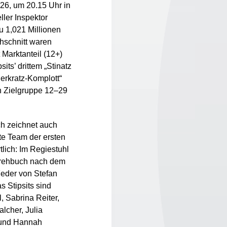
26, um 20.15 Uhr in
ler Inspektor
u 1,021 Millionen
chschnitt waren
 Marktanteil (12+)
its’ drittem „Stinatz
ierkratz-Komplott“
en Zielgruppe 12–29
h zeichnet auch
te Team der ersten
lich: Im Regiestuhl
Drehbuch nach dem
eder von Stefan
 Stipsits sind
l, Sabrina Reiter,
lcher, Julia
 und Hannah