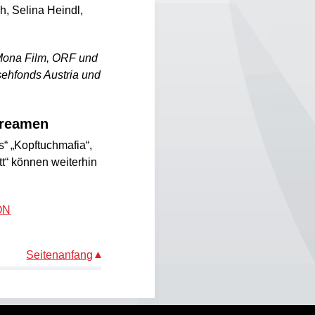
, Selina Heindl,
n Mona Film, ORF und
ehfonds Austria und
treamen
“ „Kopftuchmafia“,
t“ können weiterhin
 ON
Seitenanfang