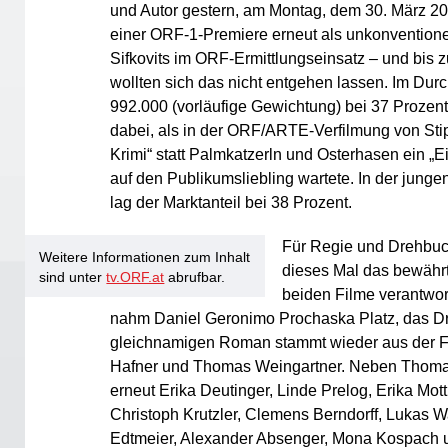
und Autor gestern, am Montag, dem 30. März 20
einer ORF-1-Premiere erneut als unkonventionel
Sifkovits im ORF-Ermittlungseinsatz – und bis z
wollten sich das nicht entgehen lassen. Im Dur
992.000 (vorläufige Gewichtung) bei 37 Prozent
dabei, als in der ORF/ARTE-Verfilmung von Stips
Krimi“ statt Palmkatzerln und Osterhasen ein „E
auf den Publikumsliebling wartete. In der jung
lag der Marktanteil bei 38 Prozent.
Für Regie und Drehbuc
Weitere Informationen zum Inhalt
dieses Mal das bewähr
sind unter
tv.ORF.at
abrufbar.
beiden Filme verantwort
nahm Daniel Geronimo Prochaska Platz, das 
gleichnamigen Roman stammt wieder aus der F
Hafner und Thomas Weingartner. Neben Thomas
erneut Erika Deutinger, Linde Prelog, Erika Mott
Christoph Krutzler, Clemens Berndorff, Lukas Wa
Edtmeier, Alexander Absenger, Mona Kospach