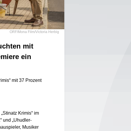
ORF/Mona Film/Victoria Herbig
uchten mit
miere ein
imis“ mit 37 Prozent
 „Stinatz Krimis“ im
“ und „Uhudler-
hauspieler, Musiker