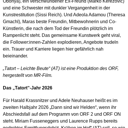
Obonya), ein verschwundener Ex-Freund (Marko Kerezović)
und eine Schwester mit dunkler Vergangenheit in der
Kunstrestitution (Sissi Reich). Und Adeola Adamou (Theresa
Gmachl), Maras beste Freundin, Mitbewohnerin und Co-
Künstlerin, die nach dem Tod der Freundin plötzlich im
Rampenlicht steht. Das gemeinsame Kunstwerk geht viral,
die Follower:innen-Zahlen explodieren, Angebote trudeln
ein. Trauer und Karriere liegen hier gefährlich nah
beieinander.
„Tatort – Leichte Beute“ (AT) ist eine Produktion des ORF,
hergestellt von MR-Film.
Das „Tatort“-Jahr 2026
Für Harald Krassnitzer und Adele Neuhauser heißt es im
zweiten Halbjahr 2026 „Dann sind wir Helden“, wenn ihr
Abschiedsfall auf dem Programm von ORF 2 und ORF ON
steht. Miriam Fusseneggers und Laurence Rupps bereits
gedrehtes Ermittlungsdebüt „Krähen im Hof“ (AT) soll, so wie