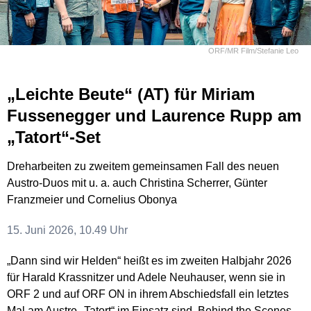
ORF/MR Film/Stefanie Leo
„Leichte Beute“ (AT) für Miriam
Fussenegger und Laurence Rupp am
„Tatort“-Set
Dreharbeiten zu zweitem gemeinsamen Fall des neuen
Austro-Duos mit u. a. auch Christina Scherrer, Günter
Franzmeier und Cornelius Obonya
15. Juni 2026, 10.49 Uhr
„Dann sind wir Helden“ heißt es im zweiten Halbjahr 2026
für Harald Krassnitzer und Adele Neuhauser, wenn sie in
ORF 2 und auf ORF ON in ihrem Abschiedsfall ein letztes
Mal am Austro-„Tatort“ im Einsatz sind. Behind the Scenes