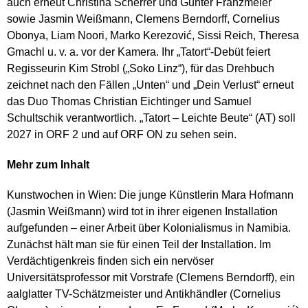
auch erneut Christina Scherrer und Günter Franzmeier
sowie Jasmin Weißmann, Clemens Berndorff, Cornelius
Obonya, Liam Noori, Marko Kerezović,
Sissi Reich, Theresa
Gmachl u. v. a. vor der Kamera. Ihr „Tatort“-Debüt feiert
Regisseurin Kim Strobl („Soko Linz“), für das Drehbuch
zeichnet nach den Fällen „Unten“ und „Dein Verlust“ erneut
das Duo Thomas Christian Eichtinger und Samuel
Schultschik verantwortlich. „Tatort – Leichte Beute“ (AT) soll
2027 in ORF 2 und auf ORF ON zu sehen sein.
Mehr zum Inhalt
Kunstwochen in Wien: Die junge Künstlerin Mara Hofmann
(Jasmin Weißmann) wird tot in ihrer eigenen Installation
aufgefunden – einer Arbeit über Kolonialismus in Namibia.
Zunächst hält man sie für einen Teil der Installation. Im
Verdächtigenkreis finden sich ein nervöser
Universitätsprofessor mit Vorstrafe (Clemens Berndorff), ein
aalglatter TV-Schätzmeister und Antikhändler (Cornelius