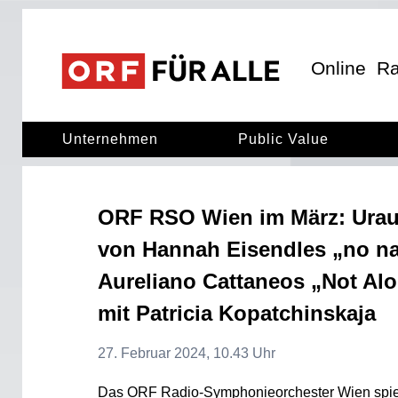
ORF für Alle
ORF für alle
Online
Ra
Unternehmen
Public Value
ORF RSO Wien im März: Urau
von Hannah Eisendles „no n
Aureliano Cattaneos „Not Al
mit Patricia Kopatchinskaja
27. Februar 2024, 10.43 Uhr
Das ORF Radio-Symphonieorchester Wien spielt