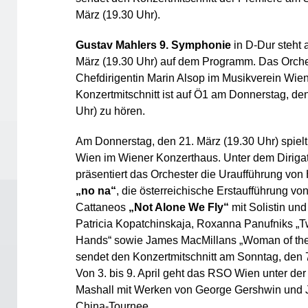
März (19.30 Uhr).
Gustav Mahlers 9. Symphonie
in D-Dur steht 
März (19.30 Uhr) auf dem Programm. Das Orches
Chefdirigentin Marin Alsop im Musikverein Wien
Konzertmitschnitt ist auf Ö1 am Donnerstag, de
Uhr) zu hören.
Am Donnerstag, den 21. März (19.30 Uhr) spie
Wien im Wiener Konzerthaus. Unter dem Diriga
präsentiert das Orchester die Uraufführung vo
„no na“
, die österreichische Erstaufführung vo
Cattaneos
„Not Alone We Fly“
mit Solistin un
Patricia Kopatchinskaja, Roxanna Panufniks „
Hands“ sowie James MacMillans „Woman of the
sendet den Konzertmitschnitt am Sonntag, den 7.
Von 3. bis 9. April geht das RSO Wien unter de
Mashall mit Werken von George Gershwin und J
China-Tournee.