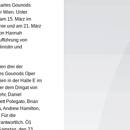
Charles Gounods
r Wien. Unter
 am 15. März im
nie und am 21. März
 von Hannah
aufführung von
inistin und
ten drei der
les Gounods Oper
en in der Halle E im
ter dem Dirigat von
Behr, Daniel
ett Polegato, Brian
a, Andrew Hamilton,
 Für die
antwortlich. Ö1
Samstag, den 23.