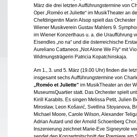
März die drei letzten Aufführungstermine von 
Oper „Roméo et Juliette“ im MusikTheater an de
Chefdirigentin Marin Alsop spielt das Orchester
Wiener Musikverein Gustav Mahlers 9. Sympho
im Wiener Konzerthaus u. a. die Uraufführung
Eisendles „no na“ und die österreichische Erst
Aureliano Cattaneos „Not Alone We Fly“ mit Viol
Widmungsträgerin Patricia Kopatchinskaja.
Am 1., 3. und 5. März (19.00 Uhr) finden die letz
insgesamt sechs Aufführungstermine von Char
„Roméo et Juliette“
im MusikTheater an der Wi
MuseumsQuartier statt. Das Orchester spielt un
Kirill Karabits. Es singen Melissa Petit, Julien 
Mirosław, Leon Košavić, Svetlina Stoyanova, Br
Michael Moore, Carole Wilson, Alexander Telig
Adrian Autard und der Arnold Schoenberg Chor.
Inszenierung zeichnet Marie-Eve Signeyrole ver
sendet den Konzertmitschnitt der Premiere am 