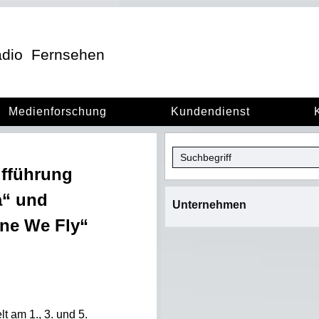
dio
Fernsehen
Medienforschung
Kundendienst
fführung
a“ und
Unternehmen
one We Fly“
 am 1., 3. und 5.