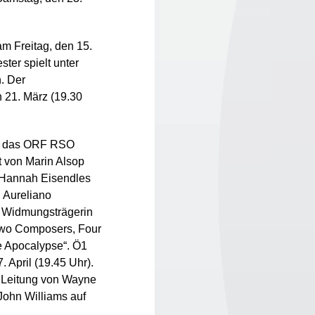
am Freitag, den 15.
ter spielt unter
. Der
n 21. März (19.30
lt das ORF RSO
t von Marin Alsop
n Hannah Eisendles
n Aureliano
d Widmungsträgerin
Two Composers, Four
 Apocalypse“. Ö1
 April (19.45 Uhr).
r Leitung von Wayne
ohn Williams auf