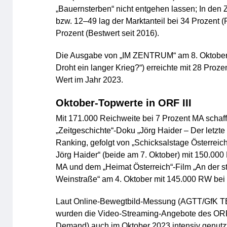
„Bauernsterben“ nicht entgehen lassen; In den
bzw. 12–49 lag der Marktanteil bei 34 Prozent 
Prozent (Bestwert seit 2016).
Die Ausgabe von „IM ZENTRUM“ am 8. Oktober („
Droht ein langer Krieg?“) erreichte mit 28 Pro
Wert im Jahr 2023.
Oktober-Topwerte in ORF III
Mit 171.000 Reichweite bei 7 Prozent MA schaff
„Zeitgeschichte“-Doku „Jörg Haider – Der letzte 
Ranking, gefolgt von „Schicksalstage Österreic
Jörg Haider“ (beide am 7. Oktober) mit 150.000
MA und dem „Heimat Österreich“-Film „An der s
Weinstraße“ am 4. Oktober mit 145.000 RW bei
Laut Online-Bewegtbild-Messung (AGTT/GfK 
wurden die Video-Streaming-Angebote des ORF
Demand) auch im Oktober 2023 intensiv genutz