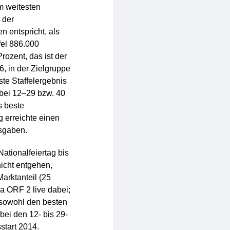
em weitesten
 der
n entspricht, als
ffel 886.000
rozent, das ist der
6, in der Zielgruppe
ste Staffelergebnis
 bei 12–29 bzw. 40
s beste
g erreichte einen
usgaben.
Nationalfeiertag bis
icht entgehen,
arktanteil (25
a ORF 2 live dabei;
“ sowohl den besten
bei den 12- bis 29-
start 2014.