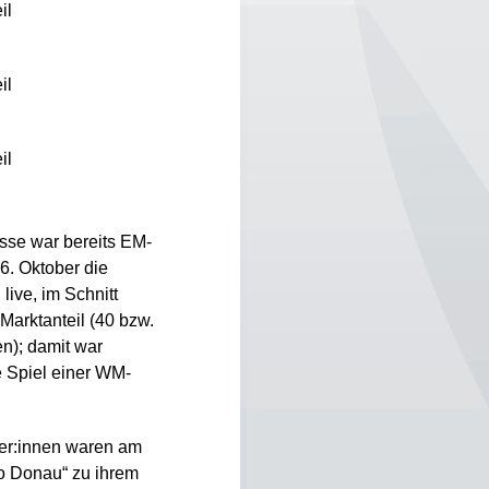
il
il
il
esse war bereits EM-
6. Oktober die
live, im Schnitt
Marktanteil (40 bzw.
en); damit war
 Spiel einer WM-
er:innen waren am
ko Donau“ zu ihrem