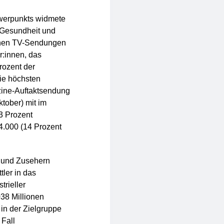
werpunkts widmete
 Gesundheit und
eichen TV-Sendungen
:innen, das
rozent der
ie höchsten
zine-Auftaktsendung
ktober) mit im
3 Prozent
54.000 (14 Prozent
 und Zusehern
tler in das
trieller
038 Millionen
in der Zielgruppe
 Fall