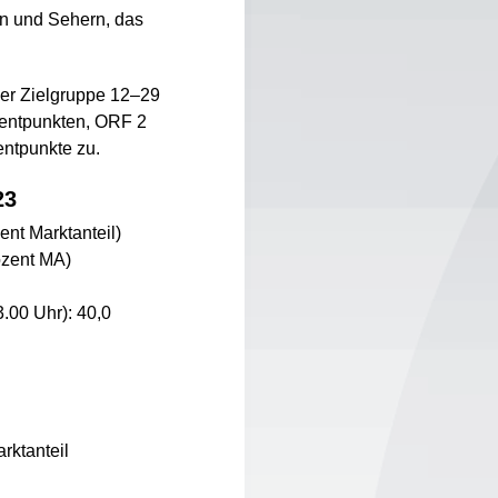
en und Sehern, das
er Zielgruppe 12–29
zentpunkten, ORF 2
entpunkte zu.
23
ent Marktanteil)
ozent MA)
.00 Uhr): 40,0
rktanteil