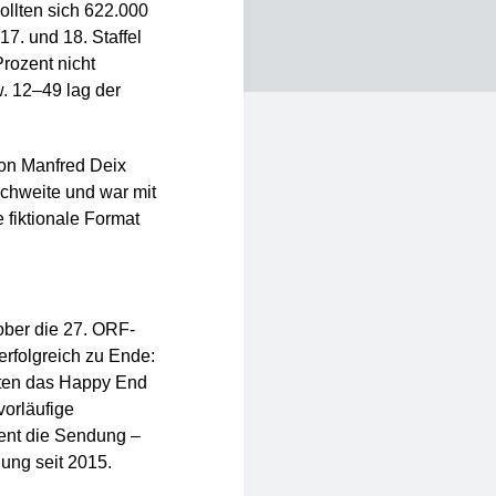
ollten sich 622.000
7. und 18. Staffel
Prozent nicht
. 12–49 lag der
von Manfred Deix
ichweite und war mit
 fiktionale Format
ober die 27. ORF-
erfolgreich zu Ende:
lten das Happy End
vorläufige
ent die Sendung –
dung seit 2015.