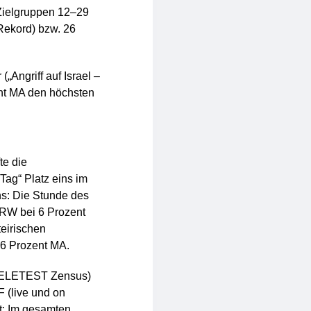
 Zielgruppen 12–29
(Rekord) bzw. 26
Angriff auf Israel –
zent MA den höchsten
te die
Tag“ Platz eins im
hs: Die Stunde des
 RW bei 6 Prozent
teirischen
 6 Prozent MA.
TELETEST Zensus)
 (live und on
t: Im gesamten