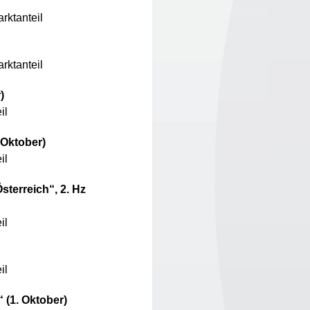
rktanteil
rktanteil
)
il
 Oktober)
il
sterreich“, 2. Hz
il
il
 (1. Oktober)