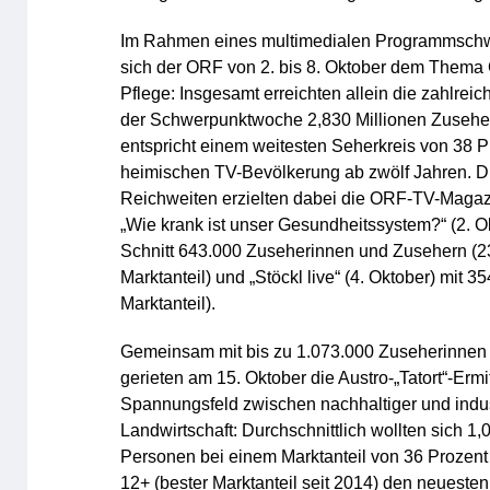
Im Rahmen eines multimedialen Programmsch
sich der ORF von 2. bis 8. Oktober dem Thema
Pflege: Insgesamt erreichten allein die zahlr
der Schwerpunktwoche 2,830 Millionen Zuseher
entspricht einem weitesten Seherkreis von 38 P
heimischen TV-Bevölkerung ab zwölf Jahren. D
Reichweiten erzielten dabei die ORF-TV-Maga
„Wie krank ist unser Gesundheitssystem?“ (2. O
Schnitt 643.000 Zuseherinnen und Zusehern (2
Marktanteil) und „Stöckl live“ (4. Oktober) mit 3
Marktanteil).
Gemeinsam mit bis zu 1.073.000 Zuseherinnen
gerieten am 15. Oktober die Austro-„Tatort“-Ermit
Spannungsfeld zwischen nachhaltiger und indus
Landwirtschaft: Durchschnittlich wollten sich 1,
Personen bei einem Marktanteil von 36 Prozent 
12+ (bester Marktanteil seit 2014) den neuesten