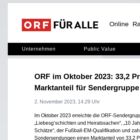
ORF für Alle
ORF für alle
Online
Ra
Unternehmen
Public Value
ORF im Oktober 2023: 33,2 P
Marktanteil für Sendergruppe
2. November 2023, 14.29 Uhr
Im Oktober 2023 erreichte die ORF-Sendergrupp
„Liebesg’schichten und Heiratssachen“, „10 Jah
Schätze“, der Fußball-EM-Qualifikation und zah
Sondersendungen einen Marktanteil von 33,2 P