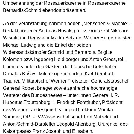
Umbenennung der Rossauerkaserne in Rossauerkaserne
Bernardis-Schmid ebendort präsentiert.
An der Veranstaltung nahmen neben „Menschen & Mächte“-
Redaktionsleiter Andreas Novak, pre-tv-Produzent Nikolaus
Wisiak und Regisseur Martin Betz der Wiener Bürgermeister
Michael Ludwig und die Enkel der beiden
Widerstandskämpfer Schmid und Bernardis, Brigitte
Kelemen bzw. Ingeborg Heidlberger und Anton Gross, teil.
Ebenfalls unter den Gästen: der litauische Botschafter
Donatas Kušlys, Militärsuperintendent Karl-Reinhart
Trauner, Militärbischof Werner Freistetter, Generalstabschef
General Robert Brieger sowie zahlreiche hochrangige
Vertreter des Bundesheeres – unter ihnen General i. R.
Hubertus Trauttenberg –, Friedrich Forsthuber, Präsident
des Wiener Landesgerichts, hdgö-Direktorin Monika
Sommer, ORF-TV-Wissenschaftschef Tom Matzek und
Anton-Schmid-Darsteller Leopold Altenburg, Ururenkel des
Kaiserpaares Franz Joseph und Elisabeth.