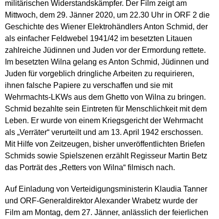
militärischen Widerstandskämpfer. Der Film zeigt am
Mittwoch, dem 29. Jänner 2020, um 22.30 Uhr in ORF 2 die
Geschichte des Wiener Elektrohändlers Anton Schmid, der
als einfacher Feldwebel 1941/42 im besetzten Litauen
zahlreiche Jüdinnen und Juden vor der Ermordung rettete.
Im besetzten Wilna gelang es Anton Schmid, Jüdinnen und
Juden für vorgeblich dringliche Arbeiten zu requirieren,
ihnen falsche Papiere zu verschaffen und sie mit
Wehrmachts-LKWs aus dem Ghetto von Wilna zu bringen.
Schmid bezahlte sein Eintreten für Menschlichkeit mit dem
Leben. Er wurde von einem Kriegsgericht der Wehrmacht
als „Verräter“ verurteilt und am 13. April 1942 erschossen.
Mit Hilfe von Zeitzeugen, bisher unveröffentlichten Briefen
Schmids sowie Spielszenen erzählt Regisseur Martin Betz
das Porträt des „Retters von Wilna“ filmisch nach.
Auf Einladung von Verteidigungsministerin Klaudia Tanner
und ORF-Generaldirektor Alexander Wrabetz wurde der
Film am Montag, dem 27. Jänner, anlässlich der feierlichen