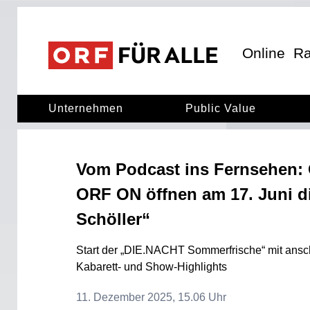
ORF für Alle
ORF für alle
Online
Ra
Unternehmen
Public Value
Vom Podcast ins Fernsehen:
ORF ON öffnen am 17. Juni d
Schöller“
Start der „DIE.NACHT Sommerfrische“ mit ans
Kabarett- und Show-Highlights
11. Dezember 2025, 15.06 Uhr