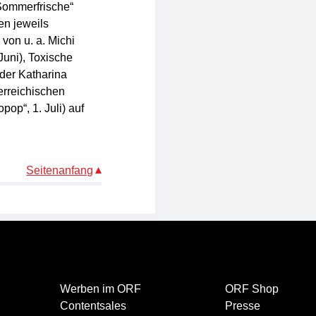
Sommerfrische“
en jeweils
von u. a. Michi
Juni), Toxische
oder Katharina
erreichischen
op“, 1. Juli) auf
Seitenanfang
Werben im ORF
ORF Shop
Contentsales
Presse