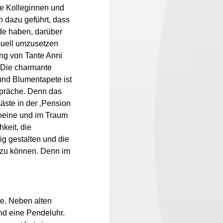
e Kolleginnen und
n dazu geführt, dass
ide haben, darüber
suell umzusetzen
ng von Tante Anni
. Die charmante
und Blumentapete ist
spräche. Denn das
äste in der ‚Pension
cheine und im Traum
hkeit, die
ig gestalten und die
n zu können. Denn im
me. Neben alten
nd eine Pendeluhr.