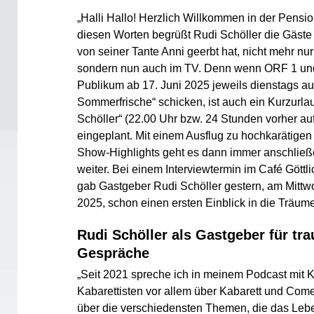
„Halli Hallo! Herzlich Willkommen in der Pension
diesen Worten begrüßt Rudi Schöller die Gäste 
von seiner Tante Anni geerbt hat, nicht mehr nu
sondern nun auch im TV. Denn wenn ORF 1 u
Publikum ab 17. Juni 2025 jeweils dienstags 
Sommerfrische“ schicken, ist auch ein Kurzurla
Schöller“ (22.00 Uhr bzw. 24 Stunden vorher a
eingeplant. Mit einem Ausflug zu hochkarätigen
Show-Highlights geht es dann immer anschlie
weiter. Bei einem Interviewtermin im Café Göttl
gab Gastgeber Rudi Schöller gestern, am Mittw
2025, schon einen ersten Einblick in die Träum
Rudi Schöller als Gastgeber für tr
Gespräche
„Seit 2021 spreche ich in meinem Podcast mit K
Kabarettisten vor allem über Kabarett und Come
über die verschiedensten Themen, die das Lebe