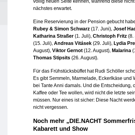
völlig neuen Seite kennen, während diese nicht
nächstes erwartet.
Eine Reservierung in der Pension gebucht habe
Rubey & Simon Schwarz
(17. Juni),
Josef Ha
Katharina Straßer
(1. Juli),
Christoph Fritz
(8. 
(15. Juli),
Andreas Vitásek
(29. Juli),
Lydia Pr
August),
Viktor Gernot
(12. August),
Malarina
(
Thomas Stipsits
(26. August).
Für das Frühstücksbüffet hat Rudi Schöller schon
Es gibt Semmeln, Marmelade, Eckerlkäse und 
bei Tante Anni damals. Und die Entscheidung, o
Kaffee oder Tee wollen, wird nicht die letzte sein
müssen. Nur eines ist sicher: Diese Nacht werd
nicht vergessen.
Noch mehr „DIE.NACHT Sommerfri
Kabarett und Show