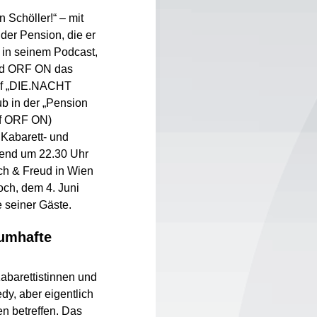
 Schöller!“ – mit
der Pension, die er
r in seinem Podcast,
nd ORF ON das
auf „DIE.NACHT
ub in der „Pension
uf ORF ON)
 Kabarett- und
ßend um 22.30 Uhr
ich & Freud in Wien
och, dem 4. Juni
e seiner Gäste.
aumhafte
abarettistinnen und
dy, aber eigentlich
n betreffen. Das