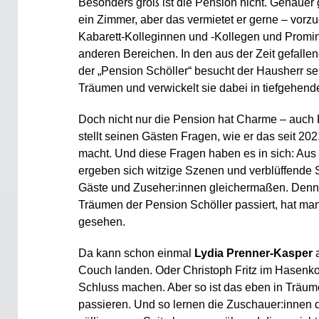
Besonders groß ist die Pension nicht. Genauer 
ein Zimmer, aber das vermietet er gerne – vorz
Kabarett-Kolleginnen und -Kollegen und Promin
anderen Bereichen. In den aus der Zeit gefall
der „Pension Schöller“ besucht der Hausherr se
Träumen und verwickelt sie dabei in tiefgehen
Doch nicht nur die Pension hat Charme – auch 
stellt seinen Gästen Fragen, wie er das seit 20
macht. Und diese Fragen haben es in sich: Aus
ergeben sich witzige Szenen und verblüffende Si
Gäste und Zuseher:innen gleichermaßen. Denn
Träumen der Pension Schöller passiert, hat man
gesehen.
Da kann schon einmal
Lydia Prenner-Kasper
Couch landen. Oder Christoph Fritz im Hasenko
Schluss machen. Aber so ist das eben in Träum
passieren. Und so lernen die Zuschauer:innen 