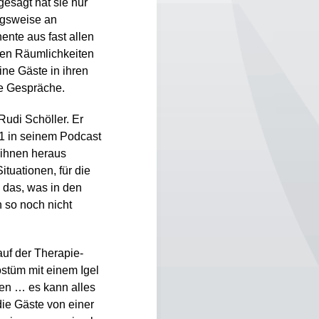
gesagt hat sie nur
ugsweise an
ente aus fast allen
enen Räumlichkeiten
ine Gäste in ihren
de Gespräche.
Rudi Schöller. Er
21 in seinem Podcast
 ihnen heraus
tuationen, für die
 das, was in den
 so noch nicht
auf der Therapie-
stüm mit einem Igel
en … es kann alles
die Gäste von einer