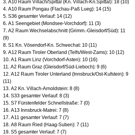
A10 Raum Villach/Spittal (Kn. Villach-Kn.Spittal): 18 (10)
A10 Raum Pongau (Flachau-Paß Lueg): 14 (15)
S36 gesamter Verlauf: 14 (12)
A1 Seengebiet (Mondsee-Vorchdorf): 11 (3)
A2 Raum Wechselabschnitt (Grimm.-Gleisdorf/Süd): 11
(9)
S1 Kn. Vösendorf-Kn. Schwechat: 10 (11)
A12 Raum Tiroler Oberland (Telfs/West-Zams): 10 (12)
A1 Raum Linz (Vorchdorf-Asten): 10 (16)
A2 Raum Graz (Gleisdorf/Süd-Lieboch): 9 (6)
A12 Raum Tiroler Unterland (Innsbruck/Ost-Kufstein): 9
(11)
A2 Kn. Villach-Arnoldstein: 8 (8)
S33 gesamter Verlauf: 8 (3)
S7 Fürstenfelder Schnellstraße: 7 (0)
A13 Innsbruck-Matrei: 7 (8)
A11 gesamter Verlauf: 7 (7)
A8 Raum Ried (Haag-Suben): 7 (11)
S5 gesamter Verlauf: 7 (7)