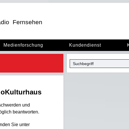
dio
Fernsehen
Medienforschung
Kundendienst
ioKulturhaus
eschwerden und
öglich beantworten.
nden Sie unter