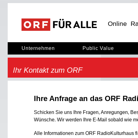
ORF für Alle
ORF für alle
Online
Ra
Unternehmen
Public Value
Ihr Kontakt zum ORF
Ihre Anfrage an das ORF Rad
Schicken Sie uns Ihre Fragen, Anregungen, B
Wünsche. Wir werden Ihre E-Mail sobald wie m
Alle Informationen zum ORF RadioKulturhaus fi